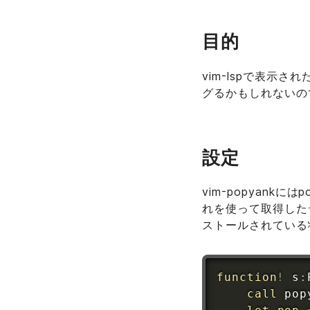
目的
vim-lspで表示さ
グるかもしれないの
設定
vim-popyank
れを使って取得したテキスト
ストールされている
function
!
 s
:
call
 pop