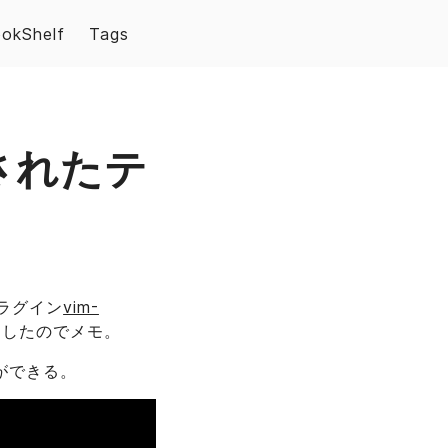
okShelf
Tags
示されたテ
プラグイン
vim-
をしたのでメモ。
とができる。