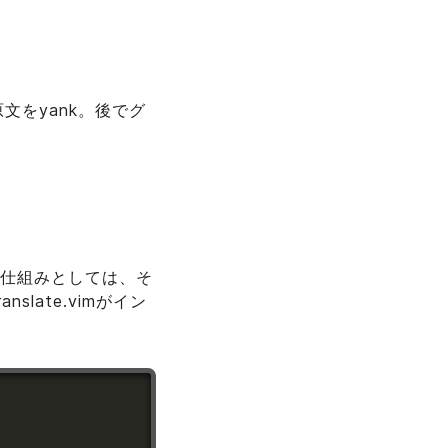
原文をyank。後でグ
る。 仕組みとしては、そ
nslate.vimがイン