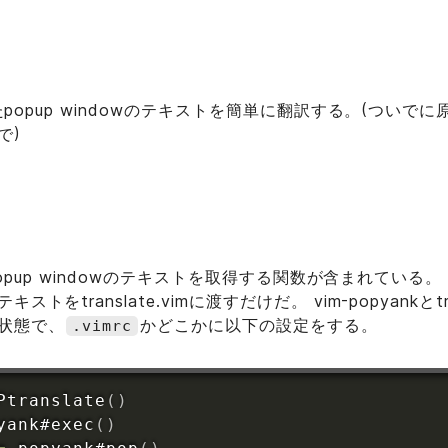
れたpopup windowのテキストを簡単に翻訳する。(ついでに
で)
にはpopup windowのテキストを取得する関数が含まれてい
をtranslate.vimに渡すだけだ。 vim-popyankとtra
状態で、
かどこかに以下の設定をする。
.vimrc
Ptranslate
(
)
yank#
exec
(
)