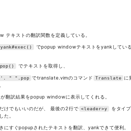
ndow テキストの翻訳関数を定義している。
でpopup windowテキストをyankして
pyank#exec()
でテキストを取得し、
pop()
でtranslate.vimのコマンド
に
e'. " ".pop
Translate
。
.vimが翻訳結果をpopup windowに表示してくれる。
だけでもいいのだが、 最後の2行で
をタイプ
<leader>y
した。
にすぐpopupされたテキストを翻訳、yankできて便利。