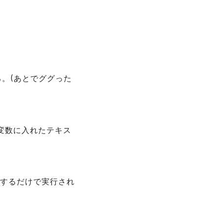
いる。(あとでググった
変数に入れたテキス
するだけで実行され