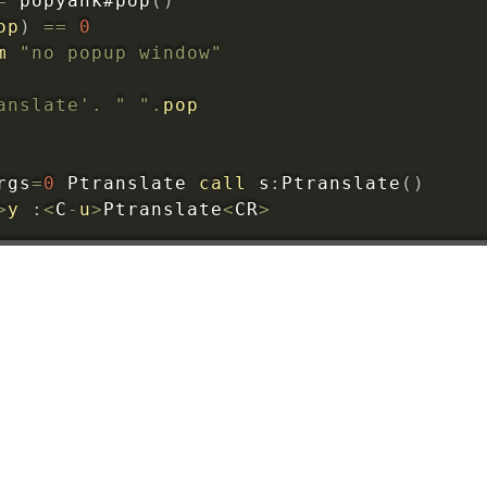
=
 popyank#
pop
(
)
op
)
==
0
m
"no popup window"
anslate'
.
" "
.
pop
rgs
=
0
 Ptranslate 
call
 s
:
Ptranslate
(
)
>
y
:
<
C
-
u
>
Ptranslate
<
CR
>