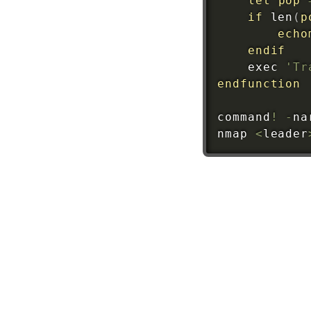
let
pop
if
len
(
p
echo
endif
    exec 
'Tr
endfunction
command
!
-
na
nmap 
<
leader