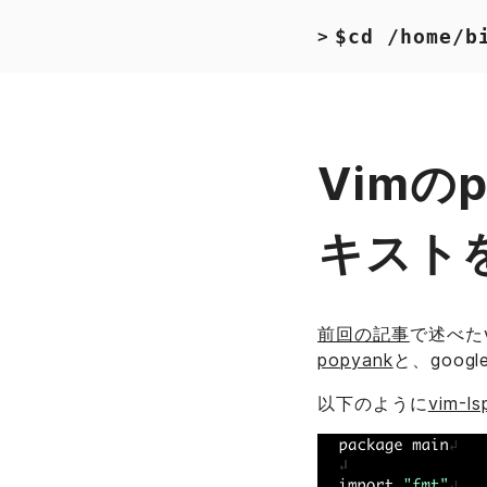
$cd /home/b
>
Vimの
キスト
前回の記事
で述べたv
popyank
と、goo
以下のように
vim-ls