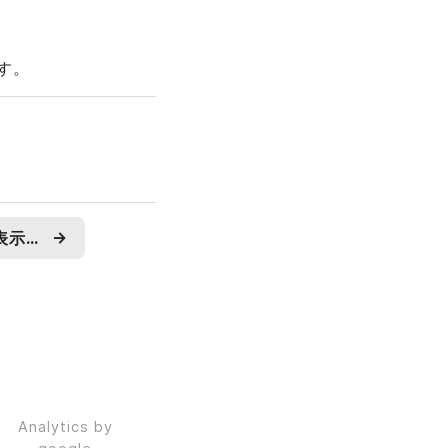
す。
Vimのpopup windowに表示されたテキストをyankするプラグインvim-popyankを作った。
→
Analytics by