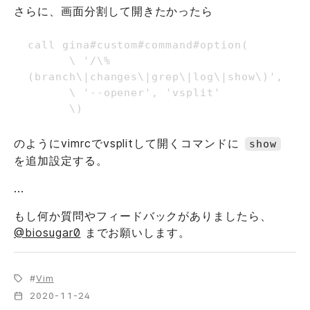
さらに、画面分割して開きたかったら
call gina#custom#command#option(

      \ '/\%
(branch\|changes\|grep\|log\|show\)',

      \ '--opener', 'vsplit'

のようにvimrcでvsplitして開くコマンドに
show
を追加設定する。
...
もし何か質問やフィードバックがありましたら、
@biosugar0
までお願いします。
Vim
2020-11-24