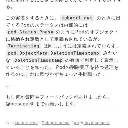
る。
この実装をするときに、
のときに出
kubectl get
てくるPodのステータスは内部的には
のようにPodのオブジェクト
pod.Status.Phase
に格納され定数として定義もされているが、
は同じようには定義されておらず、
Terminating
みたい
pod.ObjectMeta.DeletionTimestamp
な
の有無で判定して表示し
DeletionTimestamp
ていることを知った。 Podの削除完了を待つ処理を
作るのにこれに気づかずちょっと手間取った。
...
もし何か質問やフィードバックがありましたら、
@biosugar0
までお願いします。
kubernetes
Telepresence
go
development