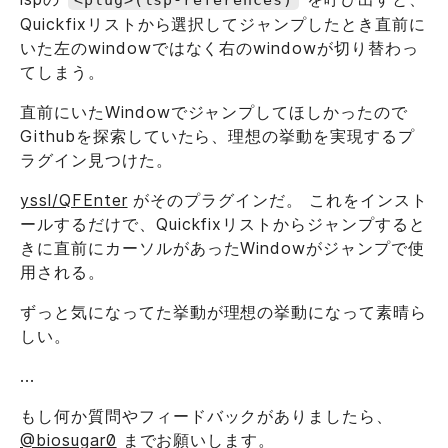
<plug>(lsp-references)
Quickfixリストから選択してジャンプしたとき直前に
いた左のwindowではなく右のwindowが切り替わっ
てしまう。
直前にいたWindowでジャンプしてほしかったので
Githubを探索していたら、理想の挙動を実現するプ
ラグイン見つけた。
yssl/QFEnter
がそのプラグインだ。 これをインスト
ールするだけで、Quickfixリストからジャンプすると
きに直前にカーソルがあったWindowがジャンプで使
用される。
ずっと気になってた挙動が理想の挙動になって素晴ら
しい。
...
もし何か質問やフィードバックがありましたら、
@biosugar0
までお願いします。